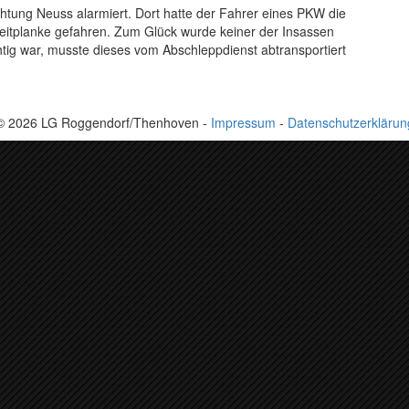
tung Neuss alarmiert. Dort hatte der Fahrer eines PKW die
 Leitplanke gefahren. Zum Glück wurde keiner der Insassen
htig war, musste dieses vom Abschleppdienst abtransportiert
© 2026 LG Roggendorf/Thenhoven -
Impressum
-
Datenschutzerklärun