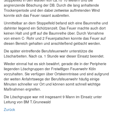
Stoppelfeld in den Maßen von ca.10*10 Metern und die
angrenzende Böschung der DB. Durch die lang anhaltende
Trockenperiode und den dabei zeitweise auftretenden Wind
konnte sich das Feuer rasant ausbreiten.
Unmittelbar an dem Stoppelfeld befand sich eine Baumreihe und
dahinter liegend ein Schützenzelt. Das Feuer machte auch dort
keinen Halt und griff auf die Baumreihe über. Durch Vornahme
von einem C- Rohr und 2 Feuerpatschen konnte das Feuer auf
diesen Bereich gehalten und anschließend gelöscht werden.
Die später eintreffende Berufsfeuerwehr unterstütze die
Löscharbeiten. Nach ca. 1 Stunde war dieser Einsatz beendet.
Wieder einmal hat es sich bewährt, gerade die in der Peripherie
liegenden Löschgruppen der Freiwilligen Feuerwehr Köln
vorzuhalten. Sie verfügen über Ortskenntnisse und sind aufgrund
der weiten Anfahrtswege der Berufsfeuerwehr häufig einige
Minuten schneller vor Ort und können somit schnell wichtige
Maßnahmen ergreifen.
Die Löschgruppe war mit insgesamt 9 Mann im Einsatz unter
Leitung von BM T.Grunewald
Zurück