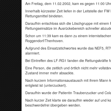
Am Freitag, dem 11.02.2002, kam es gegen 11:00 Uhr z
Innerhalb kürzester Zeit liefen in der Leitstelle der F
Rettungsmittel bindeten.
Daraufhin entschloss sich die Löschgruppe mit einem
Rettungseinsätze im Ausrückebereich schneller abzud
Schon um 11:39 kam es dann zu einem internistischen 
Roggendorf/Thenhoven.
Aufgrund des Einsatzstichwortes wurde das NEF5, R
alarmiert.
Bei Eintreffen des LF-RG1 fanden die Rettungskräfte fo
Eine Person, die zeitlich und örtlich nicht mehr vollst
Zustand immer mehr absackte.
Nach kurzem Informationsaustausch mit ihrem Mann kam
entgleist ist (unterzuckert).
Daraufhin wurde der Patientin Traubenzucker und Co
Nach kurzer Zeit klarte sie daraufhin wieder auf und
beschwerdefrei übergeben werden.