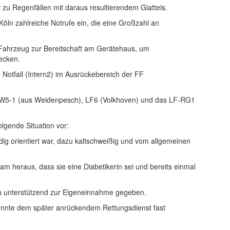
u Regenfällen mit daraus resultierendem Glatteis.
W Köln zahlreiche Notrufe ein, die eine Großzahl an
 Fahrzeug zur Bereitschaft am Gerätehaus, um
ecken.
Notfall (Intern2) im Ausrückebereich der FF
TW5-1 (aus Weidenpesch), LF6 (Volkhoven) und das LF-RG1
lgende Situation vor:
ändig orientiert war, dazu kaltschweißig und vom allgemeinen
 heraus, dass sie eine Diabetikerin sei und bereits einmal
la unterstützend zur Eigeneinnahme gegeben.
 konnte dem später anrückendem Rettungsdienst fast