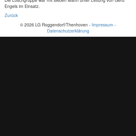
Die Löschgruppe war mit sieben Mann unter Leitung von Gerd
Engels im Einsatz.
Zurück
© 2026 LG Roggendorf/Thenhoven -
Impressum
-
Datenschutzerklärung