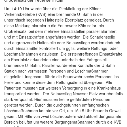
Großeinsatz der Feuerwehr Köln
Um 14:19 Uhr wurde über die Direktleitung der Kölner
Verkehrsbetriebe (KVB) eine brennende U- Bahn in der
unterirdisch liegenden Haltestelle Ebertplatz gemeldet. Durch
diese Meldung alarmierte die Feuerwehr Köln sofort ein
Großeinsatz, bei dem mehrere Einsatzstellen parallel alarmiert
und mit Einsatzkräften angefahren werden. Die Schadenstelle
und angrenzende Haltestelle oder Notausstiege werden dadurch
durch Einsatzmittel kontrolliert um ggfls. weitere Rettungs- oder
Löschmaßnahmen einzuleiten. Die ersteintreffenden Einsatzkräfte
am Ebertplatz erkundeten eine unterhalb des Fahrgestell
brennende U- Bahn. Parallel wurde eine Kontrolle der U Bahn
Station nach vermissten Personen und Löschmaßnahmen
eingeleitet. Insgesamt führte die Feuerwehr sechs Personen ins
Freie und konnte diese dem Rettungsdienst übergeben. Alle
Patienten mussten zur weiteren Versorgung in eine Krankenhaus
transportiert werden. Der Notausstieg Neusser Platz war ebenfalls
stark verqualmt. Hier mussten keine gefährdeten Personen
gerettet werden. Durch die durchgeführten umfangreichen
Löschmaßnahmen konnte vor Ort, um 16:15 Uhr Feuer in Gewalt
geben. Mit Hilfe von zwei Löschrobotern wird aktuell der gesamte
Bereich belüftet um weitere Bergungsmaßnahmen durch die KVB