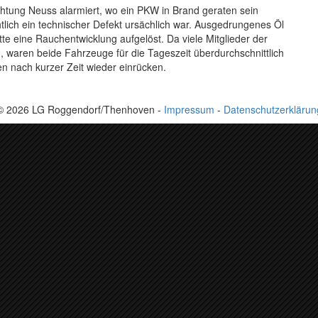
htung Neuss alarmiert, wo ein PKW in Brand geraten sein
ichtlich ein technischer Defekt ursächlich war. Ausgedrungenes Öl
te eine Rauchentwicklung aufgelöst. Da viele Mitglieder der
 waren beide Fahrzeuge für die Tageszeit überdurchschnittlich
en nach kurzer Zeit wieder einrücken.
© 2026 LG Roggendorf/Thenhoven -
Impressum
-
Datenschutzerklärun