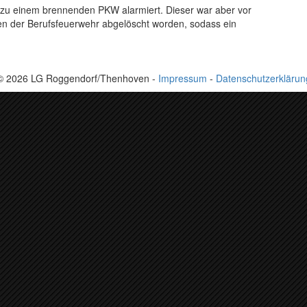
 zu einem brennenden PKW alarmiert. Dieser war aber vor
egen der Berufsfeuerwehr abgelöscht worden, sodass ein
© 2026 LG Roggendorf/Thenhoven -
Impressum
-
Datenschutzerklärun