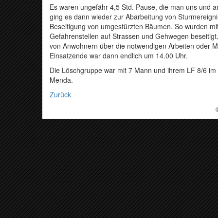
Es waren ungefähr 4,5 Std. Pause, die man uns und 
ging es dann wieder zur Abarbeitung von Sturmereigni
Beseitigung von umgestürzten Bäumen. So wurden mit 
Gefahrenstellen auf Strassen und Gehwegen beseitigt
von Anwohnern über die notwendigen Arbeiten oder Ma
Einsatzende war dann endlich um 14.00 Uhr.
Die Löschgruppe war mit 7 Mann und ihrem LF 8/6 im
Menda.
Zurück