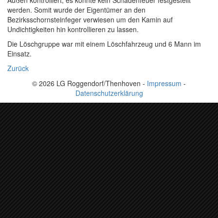
Außen kontrolliert, es konnte kein Schadenfeuer festgestellt
werden. Somit wurde der Eigentümer an den
Bezirksschornsteinfeger verwiesen um den Kamin auf
Undichtigkeiten hin kontrollieren zu lassen.
Die Löschgruppe war mit einem Löschfahrzeug und 6 Mann im
Einsatz.
Zurück
© 2026 LG Roggendorf/Thenhoven -
Impressum
-
Datenschutzerklärung