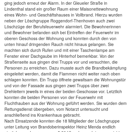
ging jedoch erneut der Alarm. In der Gleueler Straße in
Lindenthal stand ein großer Raum einer Maisonettewohnung
eines Wohn- und Geschäftshauses in Vollbrand. Hierzu wurden
neben der Löschgruppe Roggendorf-Thenhoven auch zwei
Löschzüge der Berufsfeuerwehr alarmiert. Die Bewohnerinnen
und Bewohner befanden sich bei Eintreffen der Feuerwehr im
oberen Geschoss der Wohnung und konnten durch den von
unten hinauf dringenden Rauch nicht hinaus gelangen. Sie
machten sich durch Rufen und mit einer Taschenlampe am
Fenster einer Dachgaube im Hinterhof bemerkbar. Von der
Straßenseite aus gingen drei Trupps vor und versuchten, die
Personen zu erreichen. Dazu musste auch die Brandbekämpfung
eingeleitet werden, damit die Flammen nicht weiter nach oben
schlagen konnten. Ein Trupp öffnete gewaltsam die Wohnungstür
und von der Fassade aus gingen zwei Trupps über zwei
Drehleitern jeweils in eines der beiden Geschosse vor. Letztlich
konnten die beiden Personen von der Feuerwehr mit
Fluchthauben aus der Wohnung geführt werden. Sie wurden dem
Rettungsdienst übergeben, vom Notarzt untersucht und
anschließend ins Krankenhaus gebracht.
Nach Einsatzende konnten die 18 Mitglieder der Löschgruppe
unter Leitung von Brandoberinspektor Heinz Menda endlich