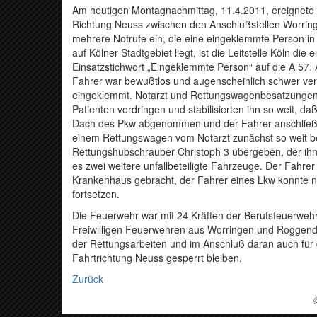
Am heutigen Montagnachmittag, 11.4.2011, ereignete s
Richtung Neuss zwischen den Anschlußstellen Worring
mehrere Notrufe ein, die eine eingeklemmte Person i
auf Kölner Stadtgebiet liegt, ist die Leitstelle Köln
Einsatzstichwort „Eingeklemmte Person“ auf die A 57. An
Fahrer war bewußtlos und augenscheinlich schwer verl
eingeklemmt. Notarzt und Rettungswagenbesatzungen
Patienten vordringen und stabilisierten ihn so weit, 
Dach des Pkw abgenommen und der Fahrer anschließe
einem Rettungswagen vom Notarzt zunächst so weit be
Rettungshubschrauber Christoph 3 übergeben, der ihn
es zwei weitere unfallbeteiligte Fahrzeuge. Der Fahre
Krankenhaus gebracht, der Fahrer eines Lkw konnte n
fortsetzen.
Die Feuerwehr war mit 24 Kräften der Berufsfeuerwehr
Freiwilligen Feuerwehren aus Worringen und Roggendo
der Rettungsarbeiten und im Anschluß daran auch für 
Fahrtrichtung Neuss gesperrt bleiben.
Zurück