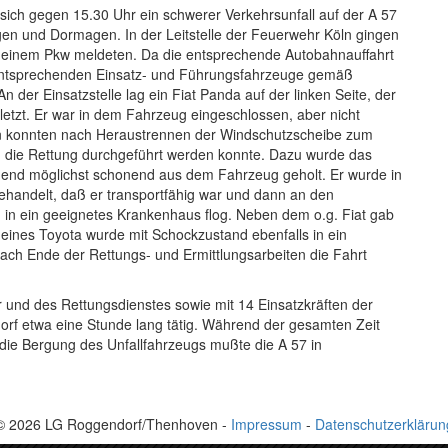
ich gegen 15.30 Uhr ein schwerer Verkehrsunfall auf der A 57
en und Dormagen. In der Leitstelle der Feuerwehr Köln gingen
n einem Pkw meldeten. Da die entsprechende Autobahnauffahrt
 die entsprechenden Einsatz- und Führungsfahrzeuge gemäß
 der Einsatzstelle lag ein Fiat Panda auf der linken Seite, der
etzt. Er war in dem Fahrzeug eingeschlossen, aber nicht
 konnten nach Heraustrennen der Windschutzscheibe zum
daß die Rettung durchgeführt werden konnte. Dazu wurde das
nd möglichst schonend aus dem Fahrzeug geholt. Er wurde in
handelt, daß er transportfähig war und dann an den
 in ein geeignetes Krankenhaus flog. Neben dem o.g. Fiat gab
r eines Toyota wurde mit Schockzustand ebenfalls in ein
ach Ende der Rettungs- und Ermittlungsarbeiten die Fahrt
 und des Rettungsdienstes sowie mit 14 Einsatzkräften der
rf etwa eine Stunde lang tätig. Während der gesamten Zeit
die Bergung des Unfallfahrzeugs mußte die A 57 in
© 2026 LG Roggendorf/Thenhoven -
Impressum
-
Datenschutzerklärun