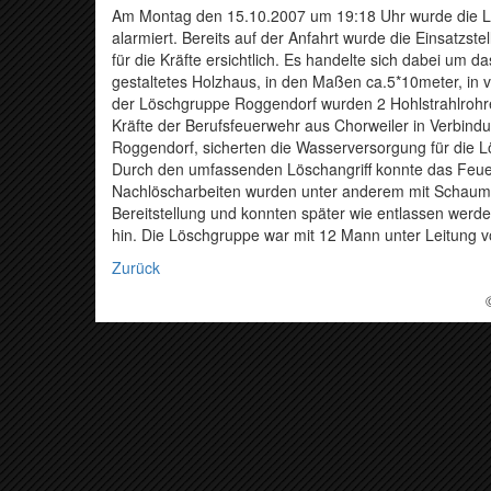
Am Montag den 15.10.2007 um 19:18 Uhr wurde die L
alarmiert. Bereits auf der Anfahrt wurde die Einsatzs
für die Kräfte ersichtlich. Es handelte sich dabei um
gestaltetes Holzhaus, in den Maßen ca.5*10meter, in v
der Löschgruppe Roggendorf wurden 2 Hohlstrahlrohr
Kräfte der Berufsfeuerwehr aus Chorweiler in Verbin
Roggendorf, sicherten die Wasserversorgung für die Lö
Durch den umfassenden Löschangriff konnte das Feuer 
Nachlöscharbeiten wurden unter anderem mit Schaum du
Bereitstellung und konnten später wie entlassen werden
hin. Die Löschgruppe war mit 12 Mann unter Leitung 
Zurück