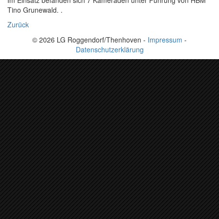
Im Einsatz befanden sich 7 Kameraden unter Führung von HBM
Tino Grunewald. .
Zurück
© 2026 LG Roggendorf/Thenhoven -
Impressum
-
Datenschutzerklärung